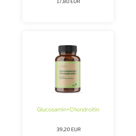
17,80
EUR
Glucosamin+Chondroitin
39,20
EUR