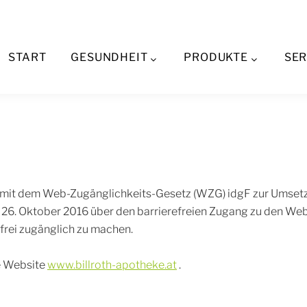
ierefreiheitserkl
START
GESUNDHEIT
PRODUKTE
SER
 mit dem Web-Zugänglichkeits-Gesetz (WZG) idgF zur Umsetzu
26. Oktober 2016 über den barrierefreien Zugang zu den We
refrei zugänglich zu machen.
ie Website
www.billroth-apotheke.at
.