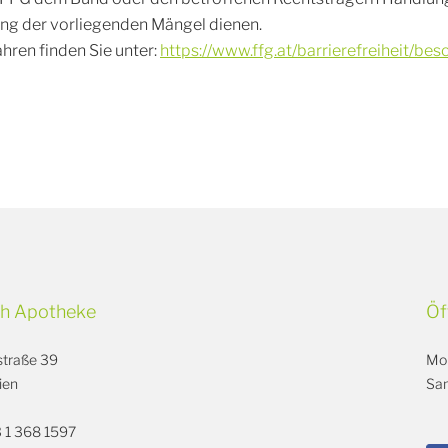
ng der vorliegenden Mängel dienen.
ren finden Sie unter:
https://www.ffg.at/barrierefreiheit/be
oth Apotheke
Öf
hstraße 39
Mon
ien
Sam
3 1 368 1597