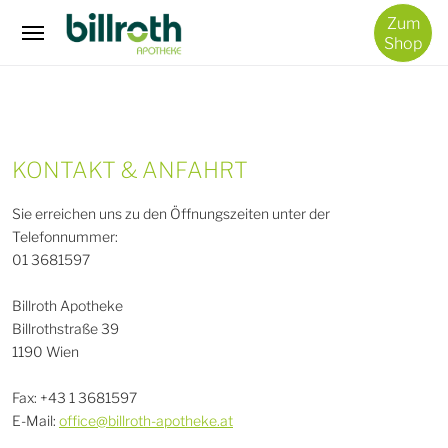
/
Zum
Kontakt & Anfahrt
Shop
KONTAKT & ANFAHRT
Sie erreichen uns zu den Öffnungszeiten unter der
Telefonnummer:
01 3681597
Billroth Apotheke
Billrothstraße 39
1190 Wien
Fax: +43 1 3681597
E-Mail:
office@billroth-apotheke.at