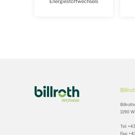
Energiestoffwechsels
Billr
Billrot
1190 W
Tel: +4
Fax: +4