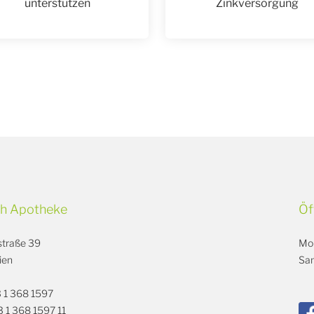
unterstützen
Zinkversorgung
oth Apotheke
Öf
hstraße 39
Mon
ien
Sam
3 1 368 1597
3 1 368 1597 11